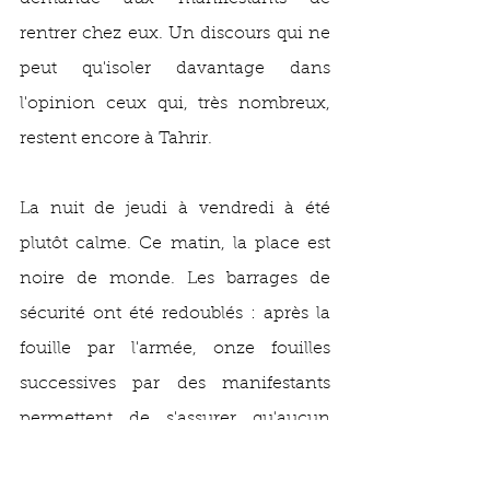
rentrer chez eux. Un discours qui ne 
peut qu'isoler davantage dans 
l'opinion ceux qui, très nombreux, 
restent encore à Tahrir. 
La nuit de jeudi à vendredi à été 
plutôt calme. Ce matin, la place est 
noire de monde. Les barrages de 
sécurité ont été redoublés : après la 
fouille par l'armée, onze fouilles 
successives par des manifestants 
permettent de s'assurer qu'aucun 
infiltré ne pénètre la place. En ce 
moment même, les muezzin 