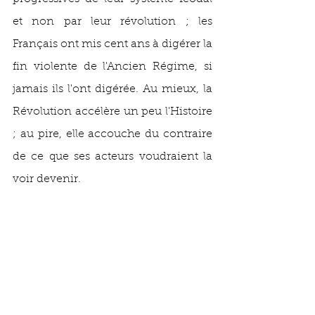
et non par leur révolution ; les 
Français ont mis cent ans à digérer la 
fin violente de l'Ancien Régime, si 
jamais ils l'ont digérée. Au mieux, la 
Révolution accélère un peu l'Histoire 
; au pire, elle accouche du contraire 
de ce que ses acteurs voudraient la 
voir devenir. 
Mais attendre de la Révolution 
qu'elle serve à quelque chose, c'est 
l'assigner à une finalité qu'elle ne 
peut servir. La Révolution est une 
rupture du temps, qui ne 