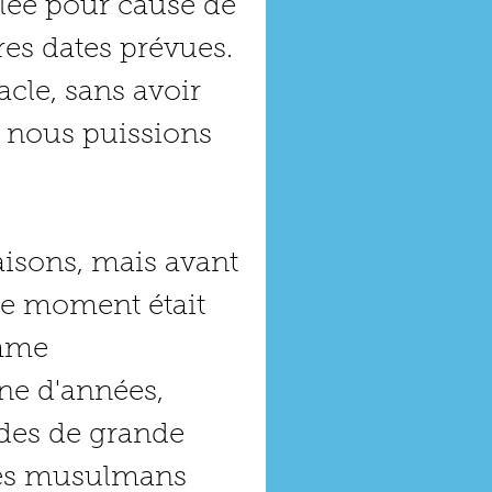
lée pour cause de 
res dates prévues. 
cle, sans avoir 
e nous puissions 
isons, mais avant 
 le moment était 
mme 
ne d'années, 
des de grande 
des musulmans 