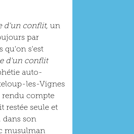
 d'un conflit
, un 
oujours par 
 qu'on s'est 
 d'un conflit 
phétie auto-
nteloup-les-Vignes 
is rendu compte 
t restée seule et 
 dans son 
loc musulman 