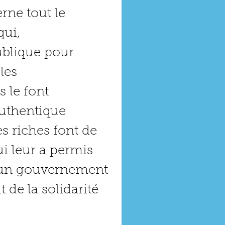
ne tout le 
ui, 
ublique pour 
les 
le font 
authentique 
es riches font de 
i leur a permis 
r un gouvernement 
 de la solidarité 