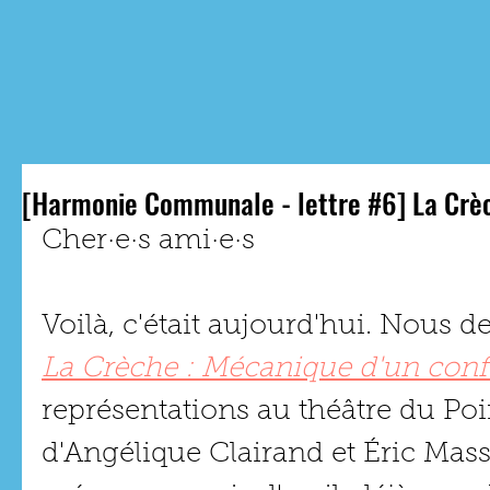
N
[Harmonie Communale - lettre #6] La Crè
Cher·e·s ami·e·s
Voilà, c'était aujourd'hui. Nous d
La Crèche : Mécanique d'un confl
représentations au théâtre du Poi
d'Angélique Clairand et Éric Mass