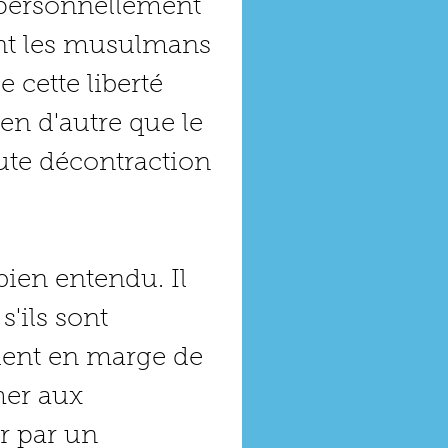
 personnellement 
nt les musulmans 
 cette liberté 
ien d'autre que le 
ute décontraction 
ien entendu. Il 
s'ils sont 
lent en marge de 
her aux 
r par un 