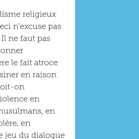
lisme religieux 
ci n'excuse pas 
Il ne faut pas 
donner 
e le fait atroce 
ssiner en raison 
oit-on 
violence en 
 musulmans, en 
lère, en 
e jeu du dialogue 