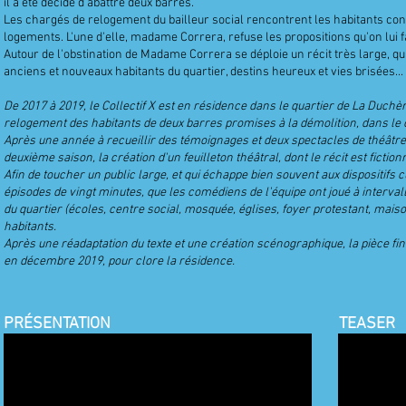
il a été décidé d'abattre deux barres.
Les chargés de relogement du bailleur social rencontrent les habitants co
logements. L'une d'elle, madame Correra, refuse les propositions qu'on lui fa
Autour de l'obstination de Madame Correra se déploie un récit très large, qui
anciens et nouveaux habitants du quartier, destins heureux et vies brisées...
De 2017 à 2019, le Collectif X est en résidence dans le quartier de La Duc
relogement des habitants de deux barres promises à la démolition, dans le 
Après une année à recueillir des témoignages et deux spectacles de théâtre 
deuxième saison, la création d'un feuilleton théâtral, dont le récit est fiction
Afin de toucher un public large, et qui échappe bien souvent aux dispositifs c
épisodes de vingt minutes, que les comédiens de l'équipe ont joué à intervall
du quartier (écoles, centre social, mosquée, églises, foyer protestant, maison
habitants.
Après une réadaptation du texte et une création scénographique, la pièce fin
en décembre 2019, pour clore la résidence.
PRÉSENTATION
TEASER