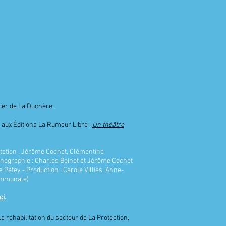
tier de La Duchère.
22 aux Éditions La Rumeur Libre :
Un théâtre
rétation : Jérôme Cochet, Clémentine
cénographie : Charles Boinot et Jérôme Cochet
 Pétey - Production : Carole Villiès, Anne-
Communale)
ici
.
 réhabilitation du secteur de La Protection,