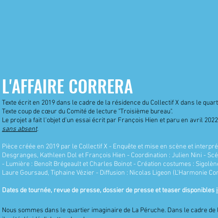
N
L'AFFAIRE CORRERA
Texte écrit en 2019 dans le cadre de la résidence du Collectif X dans le quar
Texte coup de cœur du Comité de lecture "Troisième bureau".
Le projet a fait l'objet d'un essai écrit par François Hien et paru en avril 20
sans absent
.
Pièce créée en 2019 par le Collectif X - Enquête et mise en scène et interp
Desgranges, Kathleen Dol et François Hien - Coordination : Julien Nini - S
- Lumière : Benoît Brégeault et Charles Boinot - Création costumes : Sigolène
Laure Goursaud, Tiphaine Vézier - Diffusion : Nicolas Ligeon (L'Harmonie 
Dates de tournée, revue de presse, dossier de presse et teaser disponibles
Nous sommes dans le quartier imaginaire de La Péruche. Dans le cadre de la