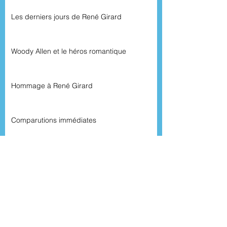
Les derniers jours de René Girard
Woody Allen et le héros romantique
Hommage à René Girard
Comparutions immédiates
Le cinéma marocain et sa société
Révolutions arabes – un an après
Chronique d'un film - blog Rue89