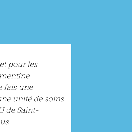
et pour les 
émentine 
 fais une 
e unité de soins 
U de Saint-
us. 