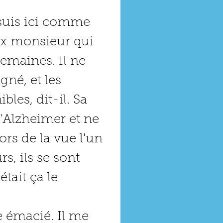
suis ici comme 
ux monsieur qui 
emaines. Il ne 
né, et les 
les, dit-il. Sa 
'Alzheimer et ne 
ors de la vue l'un 
s, ils se sont 
tait ça le 
 émacié. Il me 