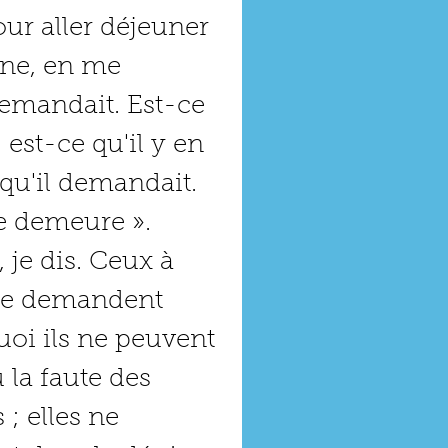
our aller déjeuner 
ne, en me 
 demandait. Est-ce 
, est-ce qu'il y en 
 qu'il demandait. 
ère demeure ».
 je dis. Ceux à 
s se demandent 
uoi ils ne peuvent 
 la faute des 
 ; elles ne 