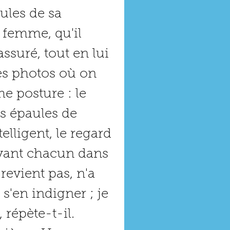
ules de sa 
 femme, qu'il 
assuré, tout en lui 
les photos où on 
me posture : le 
es épaules de 
telligent, le regard 
evant chacun dans 
revient pas, n'a 
s'en indigner ; je 
répète-t-il.