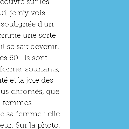
couvre sur les 
, je n'y vois 
soulignée d'un 
comme une sorte 
 se sait devenir.
s 60. Ils sont 
orme, souriants, 
é et la joie des 
 bus chromés, que 
s femmes 
e sa femme : elle 
eur. Sur la photo, 